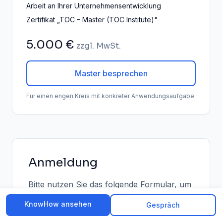
Arbeit an Ihrer Unternehmensentwicklung
Zertifikat „TOC – Master (TOC Institute)"
5.000 €
zzgl. MwSt.
Master besprechen
Für einen engen Kreis mit konkreter Anwendungsaufgabe.
Anmeldung
Bitte nutzen Sie das folgende Formular, um
sich selbst oder Mitarbeitende Ihres
KnowHow ansehen
Gespräch
Unternehmens für eines der TOC-Curricula
anzumelden.